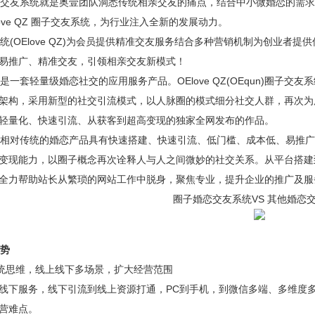
交友系统
就是奥壹团队洞悉传统相亲交友的痛点，结合中小微婚恋的需求
ove QZ 圈子交友系统，为行业注入全新的发展动力。
(OElove QZ)为会员提供精准交友服务结合多种营销机制为创业者
易推广、精准交友，引领相亲交友新模式！
QZ是一套轻量级婚恋社交的应用服务产品。OElove QZ(OEqun)圈子
架构，采用新型的社交引流模式，以人脉圈的模式细分社交人群，再次为
轻量化、快速引流、从获客到超高变现的独家全网发布的作品。
 QZ相对传统的婚恋产品具有快速搭建、快速引流、低门槛、成本低、易
变现能力，以圈子概念再次诠释人与人之间微妙的社交关系。从平台搭建
全力帮助站长从繁琐的网站工作中脱身，聚焦专业，提升企业的推广及
圈子婚恋交友系统VS 其他婚恋
势
统思维，线上线下多场景，扩大经营范围
线下服务，线下引流到线上资源打通，PC到手机，到微信多端、多维度
营难点。