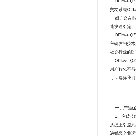
OElove QZ
交友系统OEl
圈子交友系统
造快速引流、
OElove 
主研发的技术
社交行业的以
OElove
用户转化率与
可，选择我们
一、产品优
1、突破传
从线上引流到
决婚恋企业运